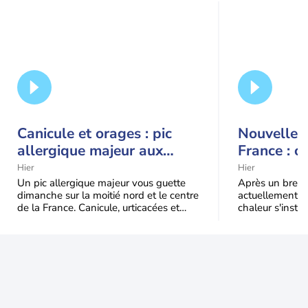
Canicule et orages : pic
Nouvelle c
allergique majeur aux
France : c
urticacées sur la moitié
Hier
Hier
nord
Un pic allergique majeur vous guette
Après un bref ré
dimanche sur la moitié nord et le centre
actuellement, 
de la France. Canicule, urticacées et
chaleur s'instal
ambroisie saturent l'air avant l'arrivée
Étendue et dura
une grande