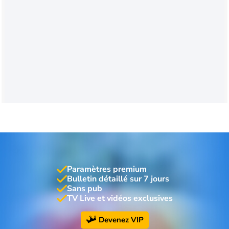
Paramètres premium
Bulletin détaillé sur 7 jours
Sans pub
TV Live et vidéos exclusives
Devenez VIP