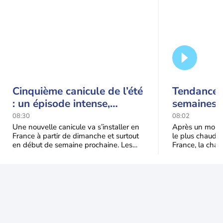
Cinquième canicule de l’été
Tendance 
: un épisode intense,
semaines :
durable et étendu la
prédomina
08:30
08:02
semaine prochaine
septembr
Une nouvelle canicule va s’installer en
Après un mois 
France à partir de dimanche et surtout
le plus chaud 
en début de semaine prochaine. Les
France, la chal
températures dépasseront
dominer jusqu’à
fréquemment