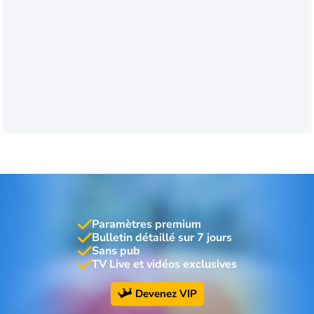
Paramètres premium
Bulletin détaillé sur 7 jours
Sans pub
TV Live et vidéos exclusives
Devenez VIP