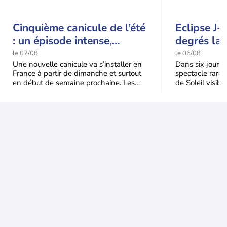
Cinquième canicule de l’été
Eclipse J-
: un épisode intense,
degrés la 
durable et étendu la
t-elle chu
le 07/08
le 06/08
semaine prochaine
l'éclipse 
Une nouvelle canicule va s’installer en
Dans six jours, l
France à partir de dimanche et surtout
spectacle rare 
en début de semaine prochaine. Les
de Soleil visibl
températures dépasseront
Jusqu'à 99,5 % 
fréquemment