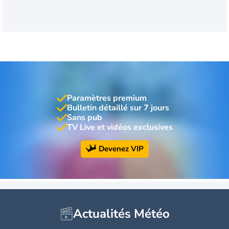
Paramètres premium
Bulletin détaillé sur 7 jours
Sans pub
TV Live et vidéos exclusives
Devenez VIP
Actualités Météo