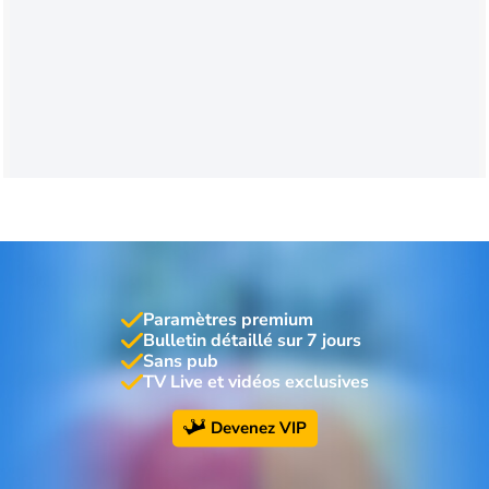
Paramètres premium
Bulletin détaillé sur 7 jours
Sans pub
TV Live et vidéos exclusives
Devenez VIP