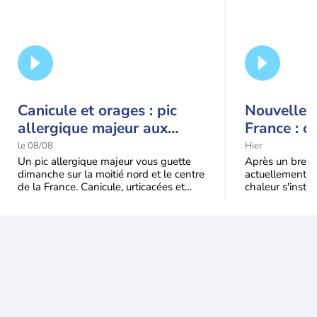
Canicule et orages : pic
Nouvelle c
allergique majeur aux
France : c
urticacées sur la moitié
le 08/08
Hier
nord
Un pic allergique majeur vous guette
Après un bref ré
dimanche sur la moitié nord et le centre
actuellement, 
de la France. Canicule, urticacées et
chaleur s'instal
ambroisie saturent l'air avant l'arrivée
Étendue et dura
une grande