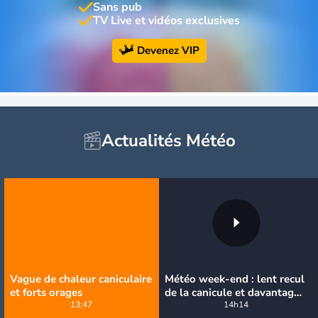
Sans pub
TV Live et vidéos exclusives
Devenez VIP
Actualités Météo
Vague de chaleur caniculaire
Météo week-end : lent recul
et forts orages
de la canicule et davantage
13:47
d'orages
14h14