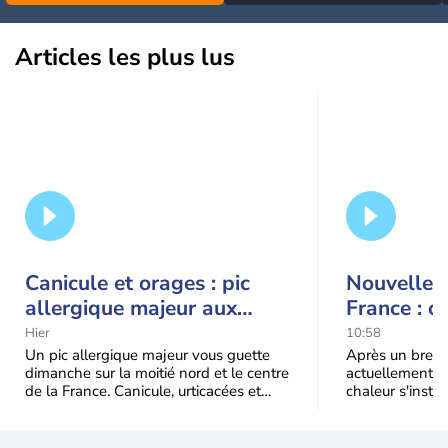
Articles les plus lus
Canicule et orages : pic
Nouvelle c
allergique majeur aux
France : c
urticacées sur la moitié
Hier
10:58
nord
Un pic allergique majeur vous guette
Après un bref ré
dimanche sur la moitié nord et le centre
actuellement, 
de la France. Canicule, urticacées et
chaleur s'instal
ambroisie saturent l'air avant l'arrivée
Étendue et dura
une grande