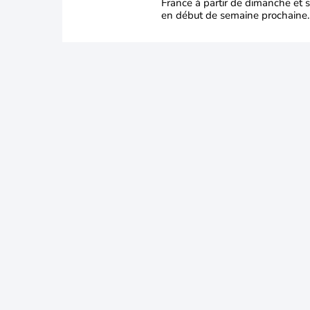
France à partir de dimanche et s
en début de semaine prochaine.
températures dépasseront
fréquemment