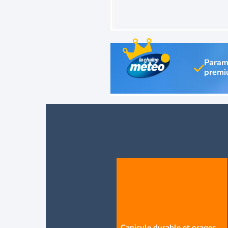
Param
Canicule durable et orages