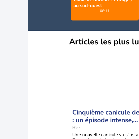
au sud-ouest
08:11
Articles les plus l
Cinquième canicule de 
: un épisode intense,
durable et étendu la
Hier
semaine prochaine
Une nouvelle canicule va s’insta