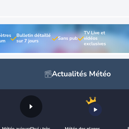
TV Live et 
ètres 
Bulletin détaillé 
vidéos 
Actualités Météo
Météo aujourd'hui : très
Météo des plages