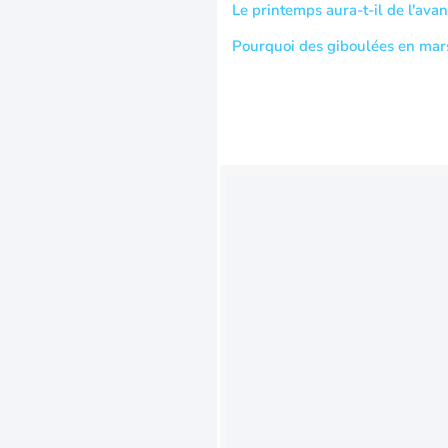
Le printemps aura-t-il de l'ava
Pourquoi des giboulées en mar