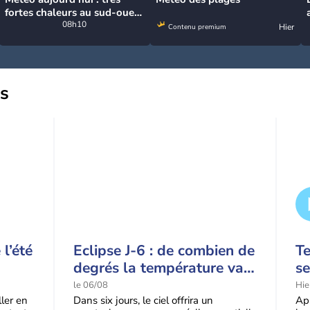
fortes chaleurs au sud-ouest
avant des orages, jusqu'à
08h10
Hier
Contenu premium
39°C
us
l’été
Eclipse J-6 : de combien de
T
degrés la température va-
se
t-elle chuter pendant
p
le 06/08
Hie
l'éclipse du 12 août ?
s
ller en
Dans six jours, le ciel offrira un
Apr