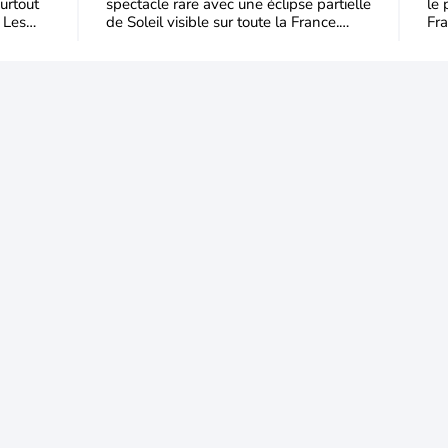
urtout
spectacle rare avec une éclipse partielle
le 
 Les
de Soleil visible sur toute la France.
Fra
Jusqu'à 99,5 % du disque solaire seront
dom