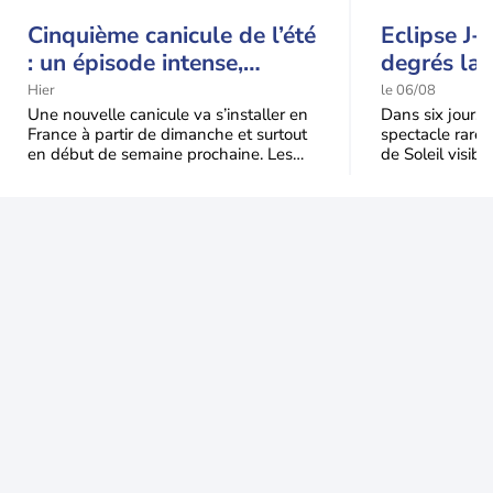
Cinquième canicule de l’été
Eclipse J-
: un épisode intense,
degrés la 
durable et étendu la
t-elle chu
Hier
le 06/08
semaine prochaine
l'éclipse 
Une nouvelle canicule va s’installer en
Dans six jours, l
France à partir de dimanche et surtout
spectacle rare 
en début de semaine prochaine. Les
de Soleil visibl
températures dépasseront
Jusqu'à 99,5 % 
fréquemment