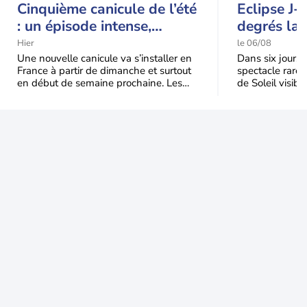
Cinquième canicule de l’été
Eclipse J-
: un épisode intense,
degrés la 
durable et étendu la
t-elle chu
Hier
le 06/08
semaine prochaine
l'éclipse 
Une nouvelle canicule va s’installer en
Dans six jours, l
France à partir de dimanche et surtout
spectacle rare 
en début de semaine prochaine. Les
de Soleil visibl
températures dépasseront
Jusqu'à 99,5 % 
fréquemment