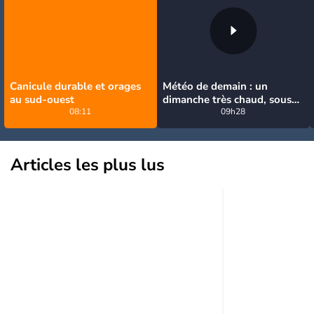
Canicule durable et orages
Météo de demain : un
au sud-ouest
dimanche très chaud, sous
08:11
la menace de quelques
09h28
orages
Articles les plus lus