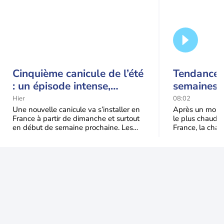
Cinquième canicule de l’été
Tendance 
: un épisode intense,
semaines :
durable et étendu la
prédomina
Hier
08:02
semaine prochaine
septembr
Une nouvelle canicule va s’installer en
Après un mois 
France à partir de dimanche et surtout
le plus chaud 
en début de semaine prochaine. Les
France, la chal
températures dépasseront
dominer jusqu’à
fréquemment