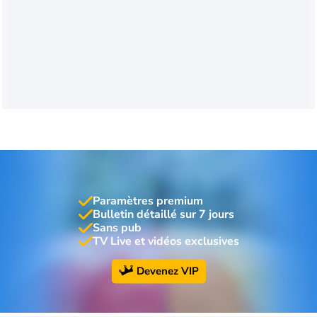
Paramètres premium
Bulletin détaillé sur 7 jours
Sans pub
TV Live et vidéos exclusives
Devenez VIP