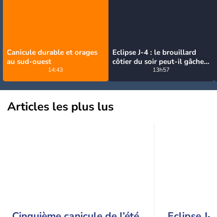
Canicule durable et orages
Eclipse J-4 : le brouillard
au sud-ouest
côtier du soir peut-il gâcher
14:43
l’observation de l’éclipse à la
13h57
plage ?
Articles les plus lus
Cinquième canicule de l’été
Eclipse J-