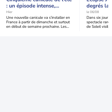
: un épisode intense,
degrés la 
durable et étendu la
t-elle chu
Hier
le 06/08
semaine prochaine
l'éclipse 
Une nouvelle canicule va s’installer en
Dans six jours, l
France à partir de dimanche et surtout
spectacle rare 
en début de semaine prochaine. Les
de Soleil visibl
températures dépasseront
Jusqu'à 99,5 % 
fréquemment