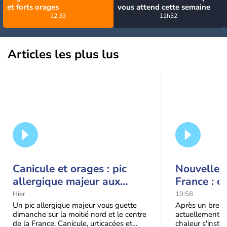
et forts orages
vous attend cette semaine
12:33
11h32
Articles les plus lus
Canicule et orages : pic
Nouvelle c
allergique majeur aux
France : c
urticacées sur la moitié
Hier
10:58
nord
Un pic allergique majeur vous guette
Après un bref ré
dimanche sur la moitié nord et le centre
actuellement, 
de la France. Canicule, urticacées et
chaleur s'instal