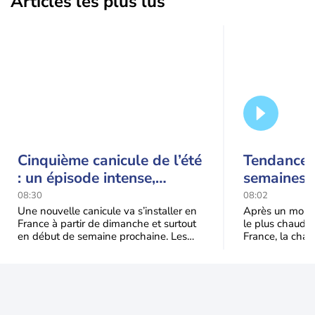
Articles les plus lus
Cinquième canicule de l’été
Tendance 
: un épisode intense,
semaines :
durable et étendu la
prédomina
08:30
08:02
semaine prochaine
septembr
Une nouvelle canicule va s’installer en
Après un mois 
France à partir de dimanche et surtout
le plus chaud 
en début de semaine prochaine. Les
France, la chal
températures dépasseront
dominer jusqu’à
fréquemment