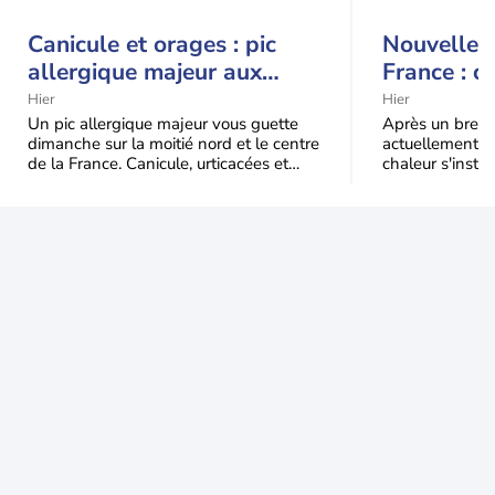
Canicule et orages : pic
Nouvelle c
allergique majeur aux
France : c
urticacées sur la moitié
Hier
Hier
nord
Un pic allergique majeur vous guette
Après un bref ré
dimanche sur la moitié nord et le centre
actuellement, 
de la France. Canicule, urticacées et
chaleur s'instal
ambroisie saturent l'air avant l'arrivée
Étendue et dura
une grande