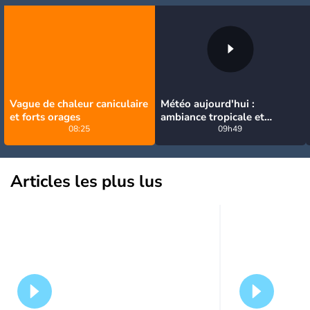
Vague de chaleur caniculaire
Météo aujourd'hui :
et forts orages
ambiance tropicale et
08:25
orageuse ce dimanche
09h49
Articles les plus lus