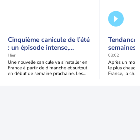
Cinquième canicule de l’été
Tendance 
: un épisode intense,
semaines :
durable et étendu la
prédomina
Hier
08:02
semaine prochaine
septembr
Une nouvelle canicule va s’installer en
Après un mois 
France à partir de dimanche et surtout
le plus chaud 
en début de semaine prochaine. Les
France, la chal
températures dépasseront
dominer jusqu’à
fréquemment