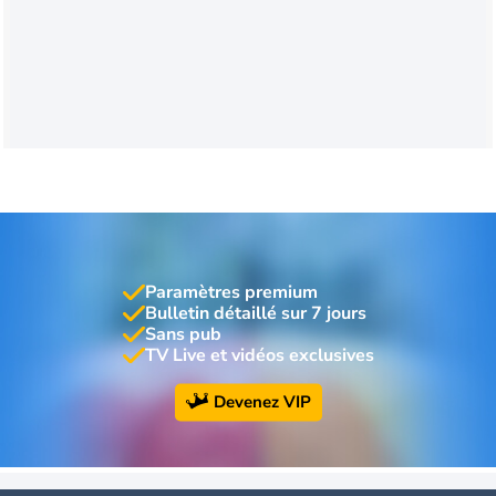
Paramètres premium
Bulletin détaillé sur 7 jours
Sans pub
TV Live et vidéos exclusives
Devenez VIP