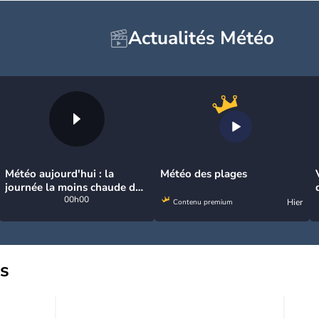
Actualités Météo
Météo aujourd'hui : la
Météo des plages
journée la moins chaude de
la semaine, excepté près de
00h00
Hier
Contenu premium
la Méditerranée
us