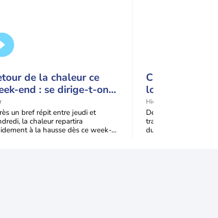
tour de la chaleur ce
Canicules à rép
ek-end : se dirige-t-on
lourdes conséq
rs une cinquième vague
la France
r
Hier
 chaleur en France ?
ès un bref répit entre jeudi et
Depuis le mois de juin
dredi, la chaleur repartira
traverse un été except
pidement à la hausse dès ce week-
durée et son intensité
 sous l’effet d’une remontée d’air
canicules, un mois de 
s
plus chaud