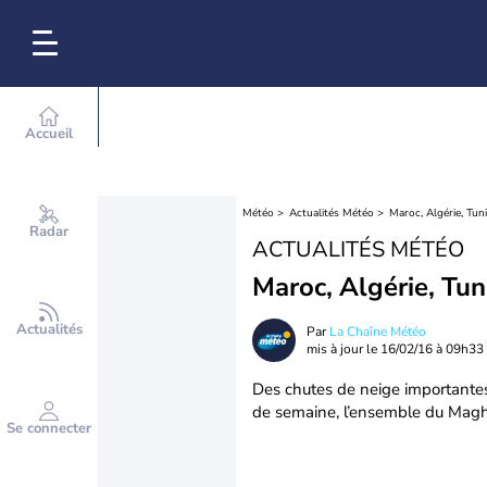
Accueil
Météo
Actualités Météo
Maroc, Algérie, Tun
Radar
ACTUALITÉS MÉTÉO
Maroc, Algérie, Tun
Actualités
Par
La Chaîne Météo
mis à jour le
16/02/16 à 09h33
Des chutes de neige importantes 
de semaine, l’ensemble du Maghr
Se connecter