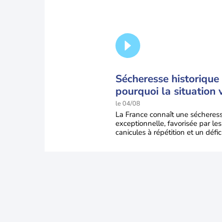
Sécheresse historique 
pourquoi la situation 
encore s'aggraver jus
le 04/08
la mi-août
La France connaît une sécheres
exceptionnelle, favorisée par les
canicules à répétition et un défic
pluie très marqué depuis la fin 