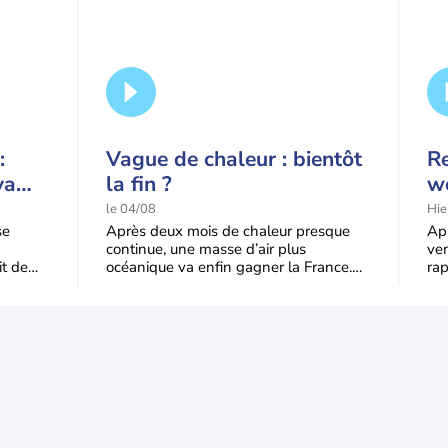
:
Vague de chaleur : bientôt
Re
va
la fin ?
we
qu'à
ve
le 04/08
Hie
de
se
Après deux mois de chaleur presque
Apr
continue, une masse d’air plus
ven
it de
océanique va enfin gagner la France.
ra
du
Le recul sera progressif mardi, puis plus
end
trè