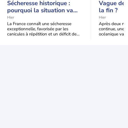
Sécheresse historique :
Vague de c
pourquoi la situation va
la fin ?
encore s'aggraver jusqu'à
Hier
Hier
la mi-août
La France connaît une sécheresse
Après deux moi
exceptionnelle, favorisée par les
continue, une m
canicules à répétition et un déficit de
océanique va e
pluie très marqué depuis la fin du
Le recul sera p