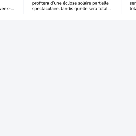
profitera d’une éclipse solaire partielle
sem
week-
spectaculaire, tandis qu’elle sera totale
tot
’air
dans une partie du nord de
dev
de 