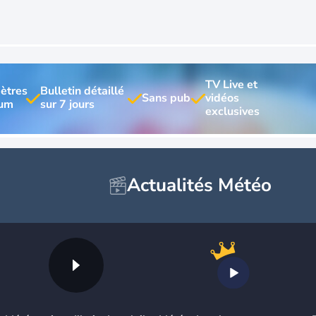
TV Live et 
ètres 
Bulletin détaillé 
vidéos 
Actualités Météo