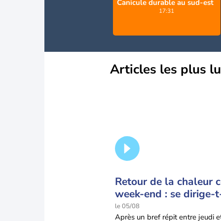
Canicule durable au sud-est
17:31
Articles les plus l
Retour de la chaleur 
week-end : se dirige-t
vers une cinquième v
le 05/08
de chaleur en France 
Après un bref répit entre jeudi e