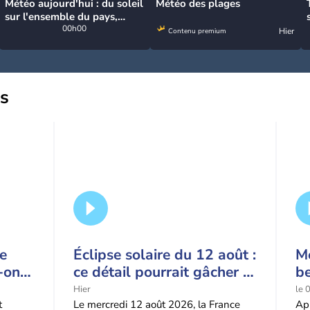
Météo aujourd'hui : du soleil
Météo des plages
sur l'ensemble du pays,
jusqu'à 40°C au sud-est
00h00
Hier
Contenu premium
us
ce
Éclipse solaire du 12 août :
Mé
-on
ce détail pourrait gâcher le
b
ague
spectacle
q
Hier
le 
?
m
t
Le mercredi 12 août 2026, la France
Apr