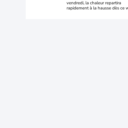
vendredi, la chaleur repartira
rapidement à la hausse dès ce 
end sous l’effet d’une remontée d
très