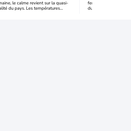
aine, le calme revient sur la quasi-
feront leur retour sur
France
alité du pays. Les températures
du pays. La mise en p
iennent plus agréables, sauf près
anticyclone sur l'Euro
la