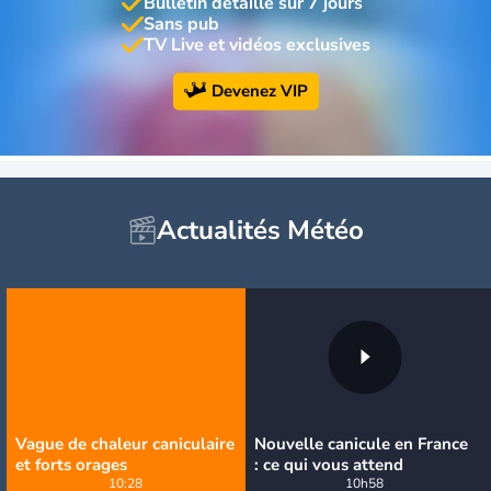
Bulletin détaillé sur 7 jours
Sans pub
TV Live et vidéos exclusives
Devenez VIP
Actualités Météo
Vague de chaleur caniculaire
Nouvelle canicule en France
et forts orages
: ce qui vous attend
10:28
10h58