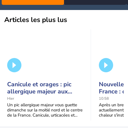
Articles les plus lus
Canicule et orages : pic
Nouvelle c
allergique majeur aux
France : c
urticacées sur la moitié
Hier
10:58
nord
Un pic allergique majeur vous guette
Après un bref ré
dimanche sur la moitié nord et le centre
actuellement, 
de la France. Canicule, urticacées et
chaleur s'instal
ambroisie saturent l'air avant l'arrivée
Étendue et dura
une grande