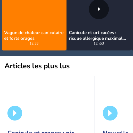
Vague de chaleur caniculaire
Canicule et urticacées :
et forts orages
risque allergique maximal
12:33
niveau 5 sur presque toute
12h53
la France lundi
Articles les plus lus