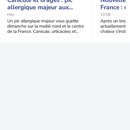
Canicule et orages : pic
Nouvelle c
allergique majeur aux
France : c
urticacées sur la moitié
Hier
10:58
nord
Un pic allergique majeur vous guette
Après un bref ré
dimanche sur la moitié nord et le centre
actuellement, 
de la France. Canicule, urticacées et
chaleur s'instal
ambroisie saturent l'air avant l'arrivée
Étendue et dura
une grande