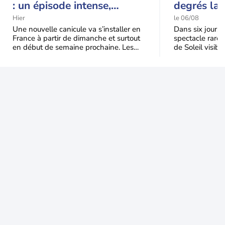
: un épisode intense,
degrés la 
durable et étendu la
t-elle chu
Hier
le 06/08
semaine prochaine
l'éclipse 
Une nouvelle canicule va s’installer en
Dans six jours, l
France à partir de dimanche et surtout
spectacle rare 
en début de semaine prochaine. Les
de Soleil visibl
températures dépasseront
Jusqu'à 99,5 % 
fréquemment