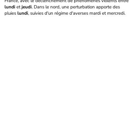
France, avec le déclenchement de phénomènes violents entre
lundi
et
jeudi
. Dans le nord, une perturbation apporte des
pluies
lundi
, suivies d'un régime d'averses mardi et mercredi.