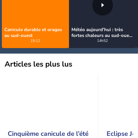
Canicule durable et orages
Météo aujourd'hui : très
au sud-ouest
fortes chaleurs au sud-ouest
15:12
avant des orages, jusqu'à
14h52
39°C
Articles les plus lus
Cinquième canicule de l’été
Eclipse J-