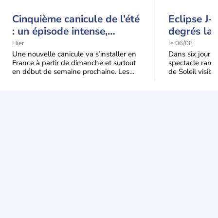
Cinquième canicule de l’été
Eclipse J-
: un épisode intense,
degrés la 
durable et étendu la
t-elle chu
Hier
le 06/08
semaine prochaine
l'éclipse 
Une nouvelle canicule va s’installer en
Dans six jours, l
France à partir de dimanche et surtout
spectacle rare 
en début de semaine prochaine. Les
de Soleil visibl
températures dépasseront
Jusqu'à 99,5 % 
fréquemment