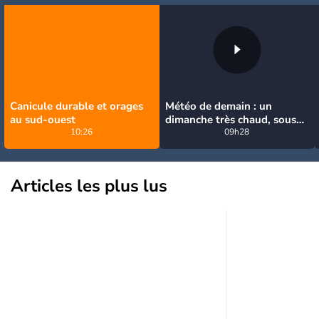
Canicule durable et orages
Météo de demain : un
au sud-ouest
dimanche très chaud, sous
10:26
la menace de quelques
09h28
orages
Articles les plus lus