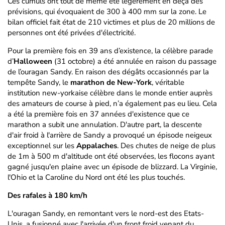
Ces cumuls ont tout de même été légèrement en deçà des
prévisions, qui évoquaient de 300 à 400 mm sur la zone. Le
bilan officiel fait état de 210 victimes et plus de 20 millions de
personnes ont été privées d'électricité.
Pour la première fois en 39 ans d’existence, la célèbre parade
d’
Halloween
(31 octobre) a été annulée en raison du passage
de l’ouragan Sandy. En raison des dégâts occasionnés par la
tempête Sandy, le
marathon de New-York
, véritable
institution new-yorkaise célèbre dans le monde entier auprès
des amateurs de course à pied, n’a également pas eu lieu. Cela
a été la première fois en 37 années d'existence que ce
marathon a subit une annulation. D'autre part, la descente
d'air froid à l'arrière de Sandy a provoqué un épisode neigeux
exceptionnel sur les
Appalaches
. Des chutes de neige de plus
de 1m à 500 m d'altitude ont été observées, les flocons ayant
gagné jusqu'en plaine avec un épisode de blizzard. La Virginie,
l'Ohio et la Caroline du Nord ont été les plus touchés.
Des rafales à 180 km/h
L'ouragan Sandy, en remontant vers le nord-est des Etats-
Unis, a fusionné avec l'arrivée d'un front froid venant du