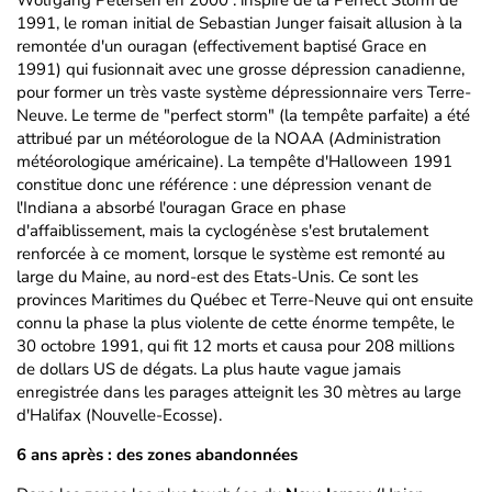
Wolfgang Petersen en 2000 : inspiré de la Perfect Storm de
1991, le roman initial de Sebastian Junger faisait allusion à la
remontée d'un ouragan (effectivement baptisé Grace en
1991) qui fusionnait avec une grosse dépression canadienne,
pour former un très vaste système dépressionnaire vers Terre-
Neuve. Le terme de "perfect storm" (la tempête parfaite) a été
attribué par un météorologue de la NOAA (Administration
météorologique américaine). La tempête d'Halloween 1991
constitue donc une référence : une dépression venant de
l'Indiana a absorbé l'ouragan Grace en phase
d'affaiblissement, mais la cyclogénèse s'est brutalement
renforcée à ce moment, lorsque le système est remonté au
large du Maine, au nord-est des Etats-Unis. Ce sont les
provinces Maritimes du Québec et Terre-Neuve qui ont ensuite
connu la phase la plus violente de cette énorme tempête, le
30 octobre 1991, qui fit 12 morts et causa pour 208 millions
de dollars US de dégats. La plus haute vague jamais
enregistrée dans les parages atteignit les 30 mètres au large
d'Halifax (Nouvelle-Ecosse).
6 ans après : des zones abandonnées