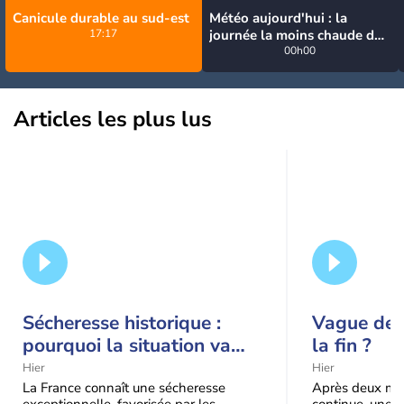
Canicule durable au sud-est
Météo aujourd'hui : la
17:17
journée la moins chaude de
la semaine, excepté près de
00h00
la Méditerranée
Articles les plus lus
Sécheresse historique :
Vague de c
pourquoi la situation va
la fin ?
encore s'aggraver jusqu'à
Hier
Hier
la mi-août
La France connaît une sécheresse
Après deux moi