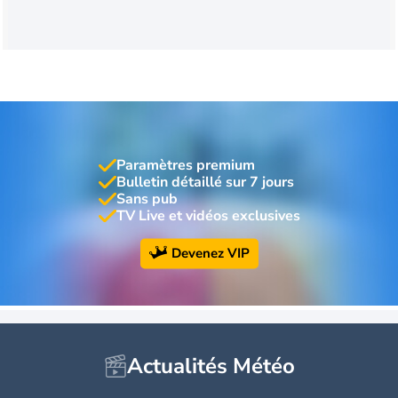
Paramètres premium
Bulletin détaillé sur 7 jours
Sans pub
TV Live et vidéos exclusives
Devenez VIP
Actualités Météo