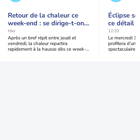
Retour de la chaleur ce
Éclipse so
week-end : se dirige-t-on
ce détail 
vers une cinquième vague
spectacle
Hier
12:20
de chaleur en France ?
Après un bref répit entre jeudi et
Le mercredi 12
vendredi, la chaleur repartira
profitera d’une 
rapidement à la hausse dès ce week-
spectaculaire, t
end sous l’effet d’une remontée d’air
dans une parti
très