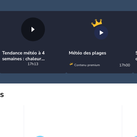
Tendance météo à 4
Météo des plages
semaines : chaleur
prédominante jusqu'en
17h13
17h00
Contenu premium
septembre
us