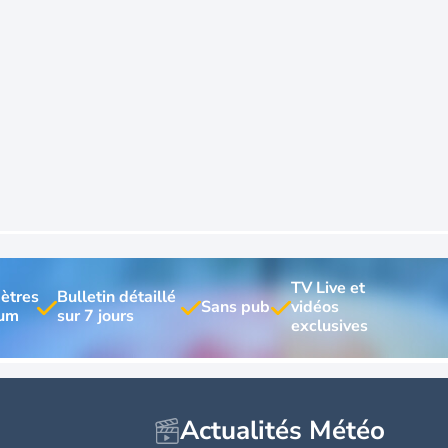
TV Live et 
ètres 
Bulletin détaillé 
vidéos 
Actualités Météo