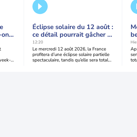
ce
Éclipse solaire du 12 août :
Mé
-on
ce détail pourrait gâcher le
b
ague
spectacle
q
12:20
Hie
?
m
t
Le mercredi 12 août 2026, la France
Apr
profitera d’une éclipse solaire partielle
sem
week-
spectaculaire, tandis qu’elle sera totale
tot
’air
dans une partie du nord de
dev
de 