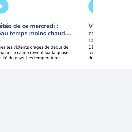
téo de ce mercredi :
Vers une cinqu
eau temps moins chaud,
canicule : pour
uelques orages en
fortes chaleurs
r
12:28
ontagne
rapidement rev
ès les violents orages de début de
Dès ce week-end, les 
aine, le calme revient sur la quasi-
feront leur retour sur
France
alité du pays. Les températures
du pays. La mise en p
iennent plus agréables, sauf près
anticyclone sur l'Euro
la