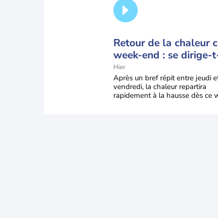
Retour de la chaleur 
week-end : se dirige-t
vers une cinquième v
Hier
de chaleur en France 
Après un bref répit entre jeudi e
vendredi, la chaleur repartira
rapidement à la hausse dès ce 
end sous l’effet d’une remontée d
très