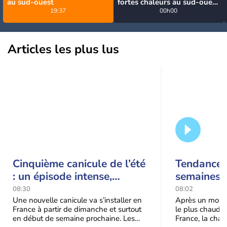
au sud-ouest
fortes chaleurs au sud-ouest
19:37
avant des orages, jusqu'à
00h00
39°C
Articles les plus lus
Cinquième canicule de l’été
Tendance 
: un épisode intense,
semaines :
durable et étendu la
prédomina
08:30
08:02
semaine prochaine
septembr
Une nouvelle canicule va s’installer en
Après un mois 
France à partir de dimanche et surtout
le plus chaud 
en début de semaine prochaine. Les
France, la chal