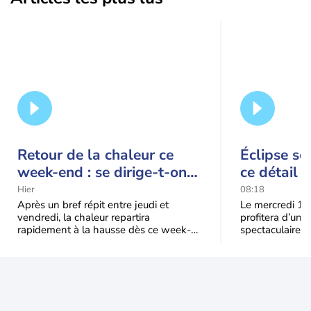
Retour de la chaleur ce
Éclipse so
week-end : se dirige-t-on
ce détail 
vers une cinquième vague
spectacle
Hier
08:18
de chaleur en France ?
Après un bref répit entre jeudi et
Le mercredi 12
vendredi, la chaleur repartira
profitera d’une 
rapidement à la hausse dès ce week-
spectaculaire, t
end sous l’effet d’une remontée d’air
dans une parti
très