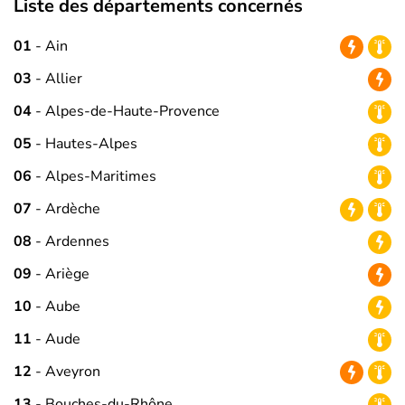
Liste des départements concernés
01
- Ain
03
- Allier
04
- Alpes-de-Haute-Provence
05
- Hautes-Alpes
06
- Alpes-Maritimes
07
- Ardèche
08
- Ardennes
09
- Ariège
10
- Aube
11
- Aude
12
- Aveyron
13
- Bouches-du-Rhône