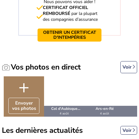
Nous pouvons vous aider !
CERTIFICAT OFFICIEL
REMBOURSÉ
par la plupart
des compagnies d’assurance
OBTENIR UN CERTIFICAT
D'INTEMPÉRIES
Vos photos en direct
Voir
+
Envoyer
vos photos
Col d'Aubisque
Ars-en-Ré
4 août
4 août
(Pyrénées-
Atlantiques)
Les dernières actualités
Voir