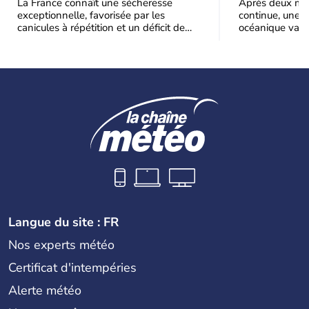
la mi-août
La France connaît une sécheresse
Après deux moi
exceptionnelle, favorisée par les
continue, une m
canicules à répétition et un déficit de
océanique va e
pluie très marqué depuis la fin du
Le recul sera p
Langue du site : FR
Nos experts météo
Certificat d'intempéries
Alerte météo