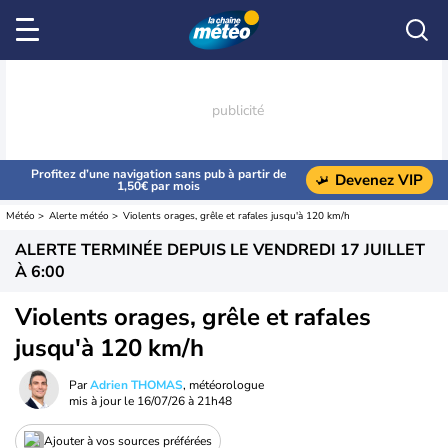
Profitez d’une navigation sans pub à partir de
Devenez VIP
1,50€ par mois
Météo
Alerte météo
Violents orages, grêle et rafales jusqu'à 120 km/h
ALERTE TERMINÉE DEPUIS LE
VENDREDI 17 JUILLET
À 6:00
Violents orages, grêle et rafales
jusqu'à 120 km/h
Par
Adrien THOMAS
, météorologue
mis à jour le
16/07/26 à 21h48
Ajouter à vos sources préférées