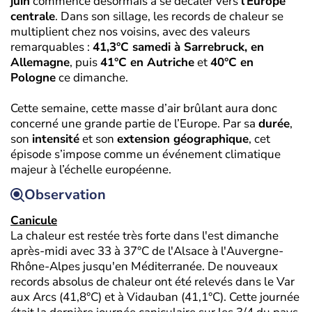
juin
commence désormais à se décaler vers
l’Europe
centrale
. Dans son sillage, les records de chaleur se
multiplient chez nos voisins, avec des valeurs
remarquables :
41,3°C samedi à Sarrebruck, en
Allemagne
, puis
41°C en Autriche
et
40°C en
Pologne
ce dimanche.
Cette semaine, cette masse d’air brûlant aura donc
concerné une grande partie de l’Europe. Par sa
durée
,
son
intensité
et son
extension géographique
, cet
épisode s’impose comme un événement climatique
majeur à l’échelle européenne.
Observation
Canicule
La chaleur est restée très forte dans l'est dimanche
après-midi avec 33 à 37°C de l'Alsace à l'Auvergne-
Rhône-Alpes jusqu'en Méditerranée. De nouveaux
records absolus de chaleur ont été relevés dans le Var
aux Arcs (41,8°C) et à Vidauban (41,1°C). Cette journée