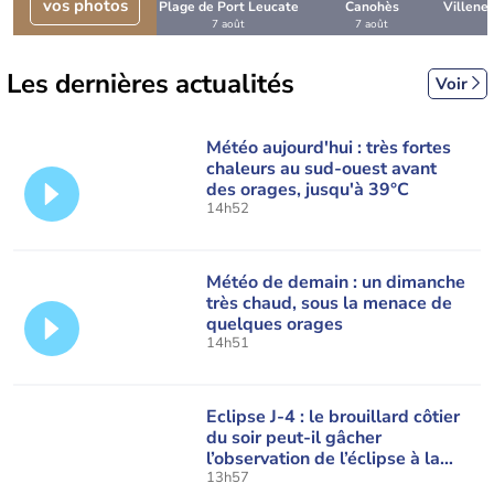
vos photos
Plage de Port Leucate
Canohès
Villene
7 août
7 août
Les dernières actualités
Voir
Météo aujourd'hui : très fortes
chaleurs au sud-ouest avant
des orages, jusqu'à 39°C
14h52
Météo de demain : un dimanche
très chaud, sous la menace de
quelques orages
14h51
Eclipse J-4 : le brouillard côtier
du soir peut-il gâcher
l’observation de l’éclipse à la
plage ?
13h57