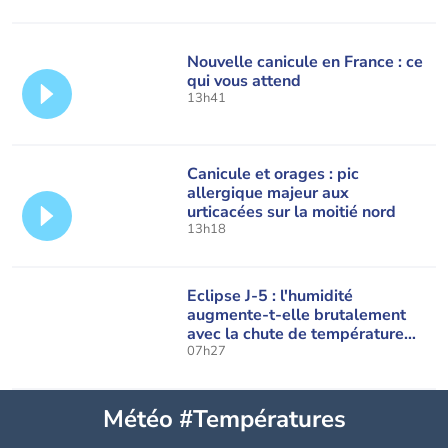
Nouvelle canicule en France : ce
qui vous attend
13h41
Canicule et orages : pic
allergique majeur aux
urticacées sur la moitié nord
13h18
Eclipse J-5 : l'humidité
augmente-t-elle brutalement
avec la chute de température
pendant l'éclipse du 12 août ?
07h27
Météo #Températures