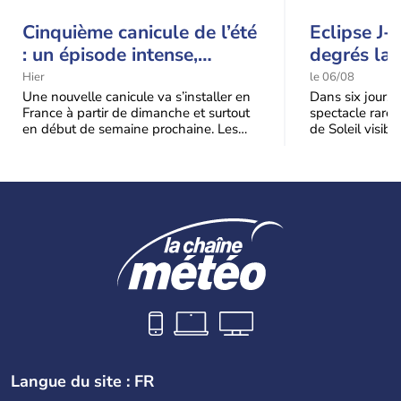
Cinquième canicule de l’été
Eclipse J-
: un épisode intense,
degrés la 
durable et étendu la
t-elle chu
Hier
le 06/08
semaine prochaine
l'éclipse 
Une nouvelle canicule va s’installer en
Dans six jours, l
France à partir de dimanche et surtout
spectacle rare 
en début de semaine prochaine. Les
de Soleil visibl
températures dépasseront
Jusqu'à 99,5 % 
fréquemment
Langue du site : FR