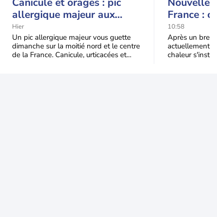
Canicule et orages : pic
Nouvelle c
allergique majeur aux
France : c
urticacées sur la moitié
Hier
10:58
nord
Un pic allergique majeur vous guette
Après un bref ré
dimanche sur la moitié nord et le centre
actuellement, 
de la France. Canicule, urticacées et
chaleur s'instal
ambroisie saturent l'air avant l'arrivée
Étendue et dura
une grande